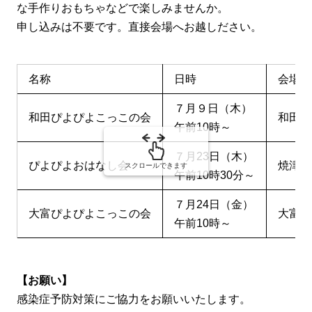
な手作りおもちゃなどで楽しみませんか。
申し込みは不要です。直接会場へお越しださい。
名称
日時
会場
７月９日（木）
和田ぴよぴよこっこの会
和田地
午前10時～
７月23日（木）
ぴよぴよおはなし会
焼津市
スクロールできます
午前10時30分～
７月24日（金）
大富ぴよぴよこっこの会
大富地
午前10時～
【お願い】
感染症予防対策にご協力をお願いいたします。