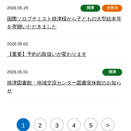
2026.05.29
焼津
大井川
国際ソロプチミスト焼津様から子どもの大型絵本等
を寄贈いただきました
2026.05.02
【重要】予約の取扱いが変わります
2026.05.01
焼津
焼津図書館・地域交流センター図書室休館のお知ら
せ
1
2
3
4
5
>