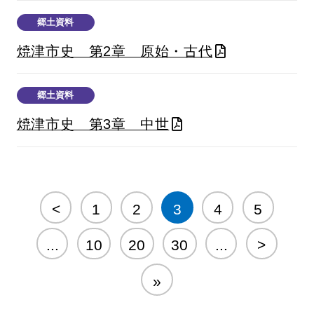
郷土資料
焼津市史 第2章 原始・古代
郷土資料
焼津市史 第3章 中世
<
1
2
3
4
5
...
10
20
30
...
>
»